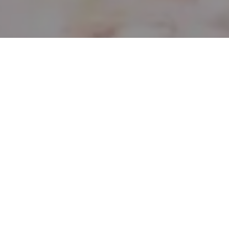
Pyöräily- ja retkeilyreitit
Outdooractiven
karttapalvelussa
Limingan pyöräily- ja retkeilyreitit löytyvät