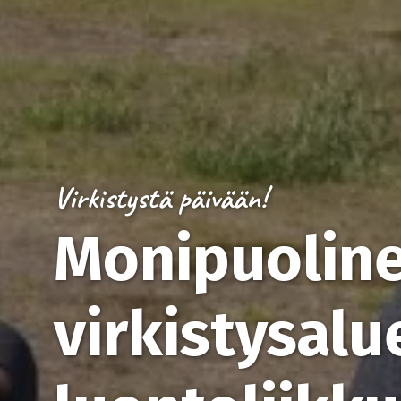
Virkistystä päivään!
Monipuolin
virkistysalu