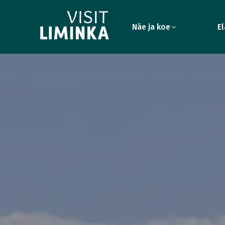
Näe ja koe
El