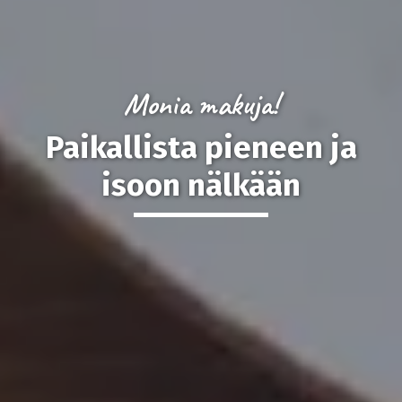
Monia makuja!
Paikallista pieneen ja
isoon nälkään